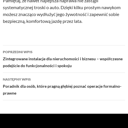
Pamiętaj, że nawet najlepsza naprawa nie zastąpi
systematycznej troski o auto. Dzięki kilku prostym nawykom
możesz znacząco wydłużyć jego żywotność i zapewnić sobie
bezpieczną, komfortową jazdę przez lata.
Nawigacja
POPRZEDNI WPIS
wpisu
Zintegrowane instalacje dla nieruchomości i biznesu – współczesne
podejście do funkcjonalności i spokoju
NASTĘPNY WPIS
Poradnik dla osób, które pragną głębiej poznać operacje formalno-
prawne