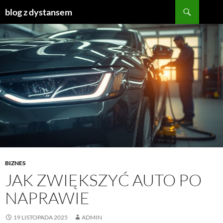
Szukaj
blog z dystansem
PRZEJDŹ
DO
TREŚCI
BIZNES
JAK ZWIĘKSZYĆ AUTO PO
NAPRAWIE
19 LISTOPADA 2025
ADMIN