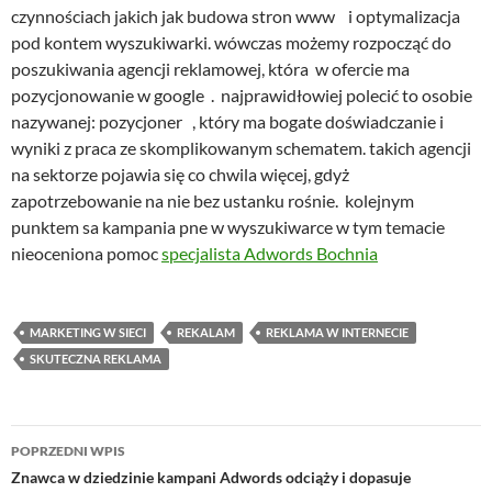
czynnościach jakich jak budowa stron www i optymalizacja
pod kontem wyszukiwarki. wówczas możemy rozpocząć do
poszukiwania agencji reklamowej, która w ofercie ma
pozycjonowanie w google . najprawidłowiej polecić to osobie
nazywanej: pozycjoner , który ma bogate doświadczanie i
wyniki z praca ze skomplikowanym schematem. takich agencji
na sektorze pojawia się co chwila więcej, gdyż
zapotrzebowanie na nie bez ustanku rośnie. kolejnym
punktem sa kampania pne w wyszukiwarce w tym temacie
nieoceniona pomoc
specjalista Adwords Bochnia
MARKETING W SIECI
REKALAM
REKLAMA W INTERNECIE
SKUTECZNA REKLAMA
Nawigacja
POPRZEDNI WPIS
wpisu
Znawca w dziedzinie kampani Adwords odciąży i dopasuje