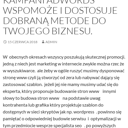
WSPOMOŻE I DOSTOSUJE
DOBRANĄ METODE DO
TWOJEGO BIZNESU.
15 CZERWCA 2018
ADMIN
W obecnych okresach wszyscy poszukują skutecznej promocji.
jedną z niech jest marketing w internecie zwykle można rzec że
w wyszukiwarce. ale żeby w ogóle ruszyć musimy dysponować
stronę www czyli ją stworzyć od zera lub nabywać dający się
zastosować szablon. jeżeli jej nie mamy musimy udać się do
eksperta, który proponuje budowanie stron www innymi
słowy to budowa stron www na podstawie uwag
kontrahenta lub grafika który projektuje szablon do
dostępnych w sieci skryptów jak np. wordpress . powinno się
pamiętać o odpowiedniej budowie serwisu i optymalizacji w
tym przedmiocie wesprze specjalista seo . po powyższych