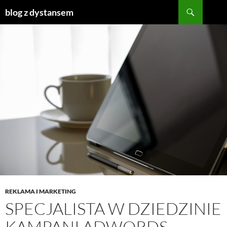
Szukaj
blog z dystansem
PRZEJDŹ
DO
TREŚCI
REKLAMA I MARKETING
SPECJALISTA W DZIEDZINIE
KAMPANI ADWORDS