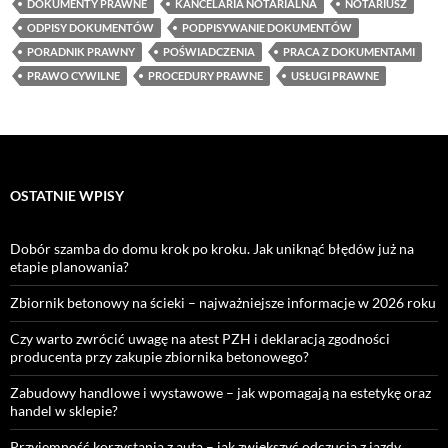
DOKUMENTY PRAWNE
KANCELARIA NOTARIALNA
NOTARIUSZ
ODPISY DOKUMENTÓW
PODPISYWANIE DOKUMENTÓW
PORADNIK PRAWNY
POŚWIADCZENIA
PRACA Z DOKUMENTAMI
PRAWO CYWILNE
PROCEDURY PRAWNE
USŁUGI PRAWNE
OSTATNIE WPISY
Dobór szamba do domu krok po kroku. Jak uniknąć błędów już na
etapie planowania?
Zbiornik betonowy na ścieki – najważniejsze informacje w 2026 roku
Czy warto zwrócić uwagę na atest PZH i deklaracją zgodności
producenta przy zakupie zbiornika betonowego?
Zabudowy handlowe i wystawowe – jak wpomagają na estetykę oraz
handel w sklepie?
Przyjemność korzystania z auta – jak zwiększyć odczucia z jazdy