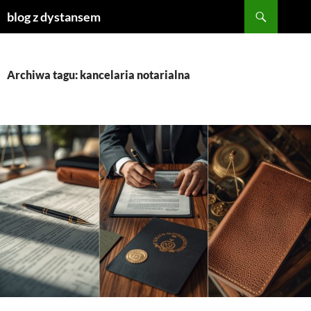
Szukaj
blog z dystansem
PRZEJDŹ
DO
TREŚCI
Archiwa tagu: kancelaria notarialna