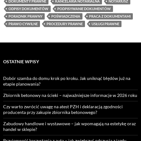
DOKUMENTY PRAWNE
KANCELARIA NOTARIALNA
NOTARIUSZ
ODPISY DOKUMENTÓW
PODPISYWANIE DOKUMENTÓW
PORADNIK PRAWNY
POŚWIADCZENIA
PRACA Z DOKUMENTAMI
PRAWO CYWILNE
PROCEDURY PRAWNE
USŁUGI PRAWNE
OSTATNIE WPISY
Dobór szamba do domu krok po kroku. Jak uniknąć błędów już na
etapie planowania?
Zbiornik betonowy na ścieki – najważniejsze informacje w 2026 roku
Czy warto zwrócić uwagę na atest PZH i deklaracją zgodności
producenta przy zakupie zbiornika betonowego?
Zabudowy handlowe i wystawowe – jak wpomagają na estetykę oraz
handel w sklepie?
Przyjemność korzystania z auta – jak zwiększyć odczucia z jazdy