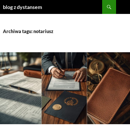
Szukaj
blog z dystansem
PRZEJDŹ
DO
TREŚCI
Archiwa tagu: notariusz