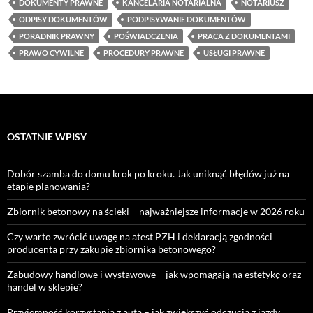
DOKUMENTY PRAWNE
KANCELARIA NOTARIALNA
NOTARIUSZ
ODPISY DOKUMENTÓW
PODPISYWANIE DOKUMENTÓW
PORADNIK PRAWNY
POŚWIADCZENIA
PRACA Z DOKUMENTAMI
PRAWO CYWILNE
PROCEDURY PRAWNE
USŁUGI PRAWNE
OSTATNIE WPISY
Dobór szamba do domu krok po kroku. Jak uniknąć błędów już na
etapie planowania?
Zbiornik betonowy na ścieki – najważniejsze informacje w 2026 roku
Czy warto zwrócić uwagę na atest PZH i deklaracją zgodności
producenta przy zakupie zbiornika betonowego?
Zabudowy handlowe i wystawowe – jak wpomagają na estetykę oraz
handel w sklepie?
Przyjemność korzystania z auta – jak zwiększyć odczucia z jazdy