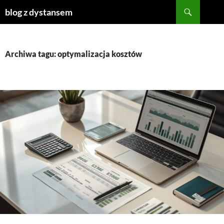
Szukaj
blog z dystansem
PRZEJDŹ
DO
TREŚCI
Archiwa tagu: optymalizacja kosztów