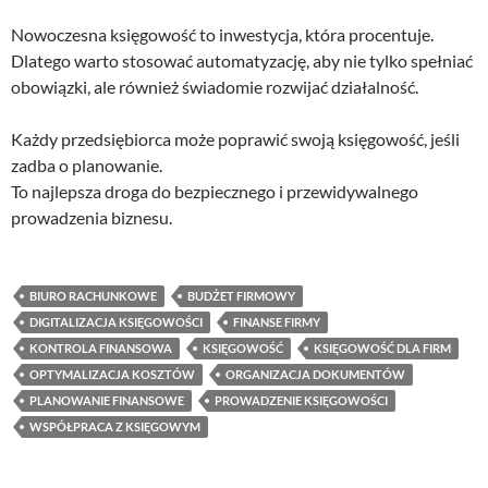
Nowoczesna księgowość to inwestycja, która procentuje.
Dlatego warto stosować automatyzację, aby nie tylko spełniać
obowiązki, ale również świadomie rozwijać działalność.
Każdy przedsiębiorca może poprawić swoją księgowość, jeśli
zadba o planowanie.
To najlepsza droga do bezpiecznego i przewidywalnego
prowadzenia biznesu.
BIURO RACHUNKOWE
BUDŻET FIRMOWY
DIGITALIZACJA KSIĘGOWOŚCI
FINANSE FIRMY
KONTROLA FINANSOWA
KSIĘGOWOŚĆ
KSIĘGOWOŚĆ DLA FIRM
OPTYMALIZACJA KOSZTÓW
ORGANIZACJA DOKUMENTÓW
PLANOWANIE FINANSOWE
PROWADZENIE KSIĘGOWOŚCI
WSPÓŁPRACA Z KSIĘGOWYM