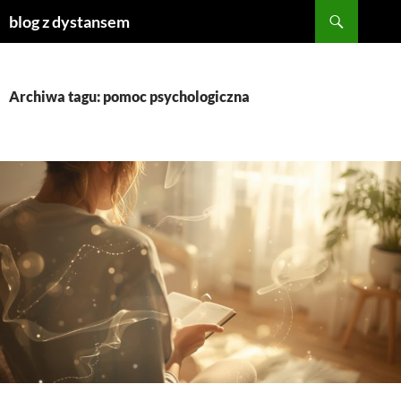
Szukaj
blog z dystansem
PRZEJDŹ
DO
TREŚCI
Archiwa tagu: pomoc psychologiczna