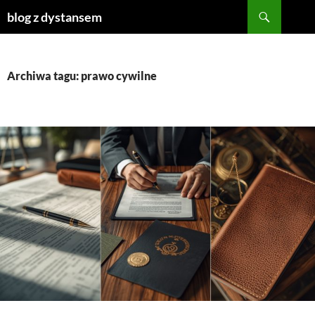
Szukaj
blog z dystansem
PRZEJDŹ
DO
TREŚCI
Archiwa tagu: prawo cywilne