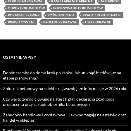
DOKUMENTY PRAWNE
KANCELARIA NOTARIALNA
NOTARIUSZ
ODPISY DOKUMENTÓW
PODPISYWANIE DOKUMENTÓW
PORADNIK PRAWNY
POŚWIADCZENIA
PRACA Z DOKUMENTAMI
PRAWO CYWILNE
PROCEDURY PRAWNE
USŁUGI PRAWNE
OSTATNIE WPISY
Dobór szamba do domu krok po kroku. Jak uniknąć błędów już na
etapie planowania?
Zbiornik betonowy na ścieki – najważniejsze informacje w 2026 roku
Czy warto zwrócić uwagę na atest PZH i deklaracją zgodności
producenta przy zakupie zbiornika betonowego?
Zabudowy handlowe i wystawowe – jak wpomagają na estetykę oraz
handel w sklepie?
Przyjemność korzystania z auta – jak zwiększyć odczucia z jazdy