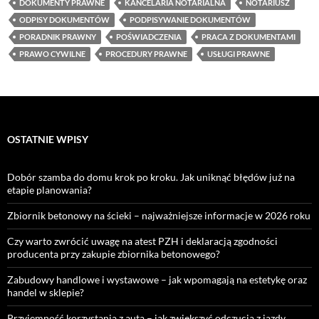
DOKUMENTY PRAWNE
KANCELARIA NOTARIALNA
NOTARIUSZ
ODPISY DOKUMENTÓW
PODPISYWANIE DOKUMENTÓW
PORADNIK PRAWNY
POŚWIADCZENIA
PRACA Z DOKUMENTAMI
PRAWO CYWILNE
PROCEDURY PRAWNE
USŁUGI PRAWNE
OSTATNIE WPISY
Dobór szamba do domu krok po kroku. Jak uniknąć błędów już na
etapie planowania?
Zbiornik betonowy na ścieki – najważniejsze informacje w 2026 roku
Czy warto zwrócić uwagę na atest PZH i deklaracją zgodności
producenta przy zakupie zbiornika betonowego?
Zabudowy handlowe i wystawowe – jak wpomagają na estetykę oraz
handel w sklepie?
Przyjemność korzystania z auta – jak zwiększyć odczucia z jazdy