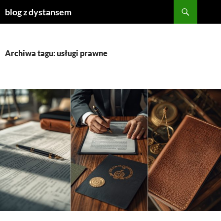
Szukaj
blog z dystansem
PRZEJDŹ
DO
TREŚCI
Archiwa tagu: usługi prawne