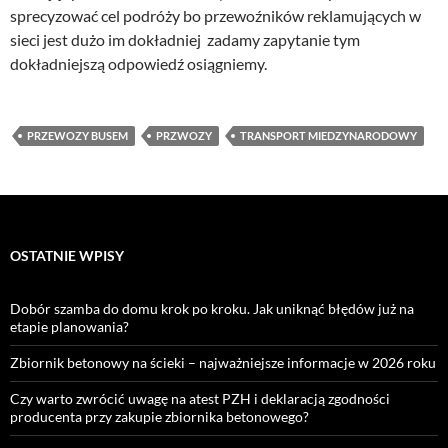
sprecyzować cel podróży bo przewoźników reklamujących w
sieci jest dużo im dokładniej zadamy zapytanie tym
dokładniejszą odpowiedź osiągniemy.
PRZEWOZY BUSEM
PRZWOZY
TRANSPORT MIEDZYNARODOWY
OSTATNIE WPISY
Dobór szamba do domu krok po kroku. Jak uniknąć błędów już na
etapie planowania?
Zbiornik betonowy na ścieki – najważniejsze informacje w 2026 roku
Czy warto zwrócić uwagę na atest PZH i deklaracją zgodności
producenta przy zakupie zbiornika betonowego?