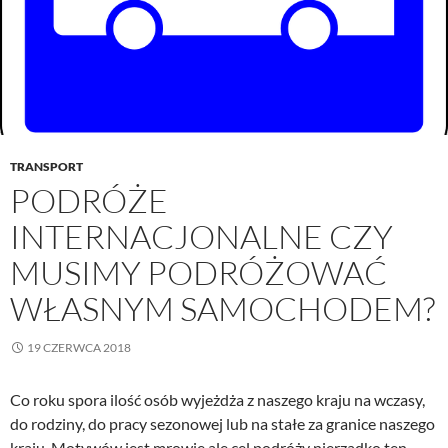
TRANSPORT
PODRÓŻE
INTERNACJONALNE CZY
MUSIMY PODRÓŻOWAĆ
WŁASNYM SAMOCHODEM?
19 CZERWCA 2018
Co roku spora ilość osób wyjeżdża z naszego kraju na wczasy,
do rodziny, do pracy sezonowej lub na stałe za granice naszego
kraju. Motywów jest mrowie ale cel podróży nierzadko ten