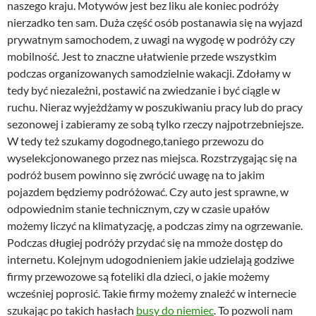
naszego kraju. Motywów jest bez liku ale koniec podróży
nierzadko ten sam. Duża część osób postanawia się na wyjazd
prywatnym samochodem, z uwagi na wygodę w podróży czy
mobilność. Jest to znaczne ułatwienie przede wszystkim
podczas organizowanych samodzielnie wakacji. Zdołamy w
tedy być niezależni, postawić na zwiedzanie i być ciągle w
ruchu. Nieraz wyjeżdżamy w poszukiwaniu pracy lub do pracy
sezonowej i zabieramy ze sobą tylko rzeczy najpotrzebniejsze.
W tedy też szukamy dogodnego,taniego przewozu do
wyselekcjonowanego przez nas miejsca. Rozstrzygając się na
podróż busem powinno się zwrócić uwagę na to jakim
pojazdem będziemy podróżować. Czy auto jest sprawne, w
odpowiednim stanie technicznym, czy w czasie upałów
możemy liczyć na klimatyzację, a podczas zimy na ogrzewanie.
Podczas długiej podróży przydać się na mmoże dostęp do
internetu. Kolejnym udogodnieniem jakie udzielają godziwe
firmy przewozowe są foteliki dla dzieci, o jakie możemy
wcześniej poprosić. Takie firmy możemy znaleźć w internecie
szukając po takich hasłach
busy do niemiec
. To pozwoli nam