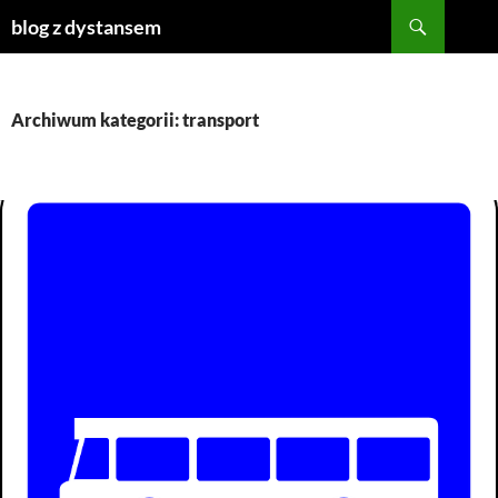
Szukaj
blog z dystansem
PRZEJDŹ
DO
TREŚCI
Archiwum kategorii: transport