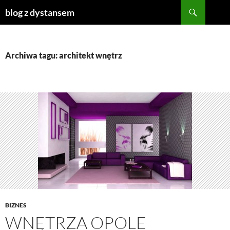
Szukaj
blog z dystansem
PRZEJDŹ
DO
TREŚCI
Archiwa tagu: architekt wnętrz
BIZNES
WNĘTRZA OPOLE