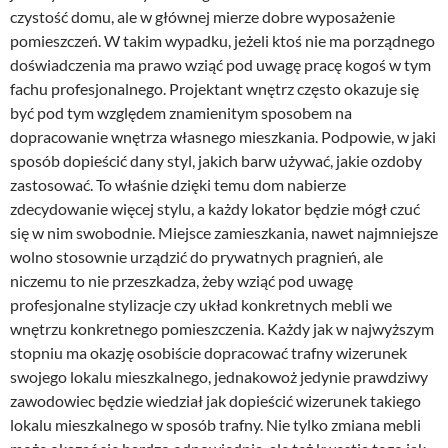
czystość domu, ale w głównej mierze dobre wyposażenie
pomieszczeń. W takim wypadku, jeżeli ktoś nie ma porządnego
doświadczenia ma prawo wziąć pod uwagę pracę kogoś w tym
fachu profesjonalnego. Projektant wnętrz często okazuje się
być pod tym względem znamienitym sposobem na
dopracowanie wnętrza własnego mieszkania. Podpowie, w jaki
sposób dopieścić dany styl, jakich barw używać, jakie ozdoby
zastosować. To właśnie dzięki temu dom nabierze
zdecydowanie więcej stylu, a każdy lokator będzie mógł czuć
się w nim swobodnie. Miejsce zamieszkania, nawet najmniejsze
wolno stosownie urządzić do prywatnych pragnień, ale
niczemu to nie przeszkadza, żeby wziąć pod uwagę
profesjonalne stylizacje czy układ konkretnych mebli we
wnętrzu konkretnego pomieszczenia. Każdy jak w najwyższym
stopniu ma okazję osobiście dopracować trafny wizerunek
swojego lokalu mieszkalnego, jednakowoż jedynie prawdziwy
zawodowiec będzie wiedział jak dopieścić wizerunek takiego
lokalu mieszkalnego w sposób trafny. Nie tylko zmiana mebli