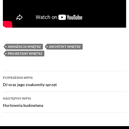
ARANŻACJA WNĘTRZ
ARCHITEKT WNĘTRZ
PROJEKTANT WNĘTRZ
Nawigacja
POPRZEDNI WPIS
wpisu
DJ oraz jego znakomity sprzęt
NASTĘPNY WPIS
Hurtownia budowlana