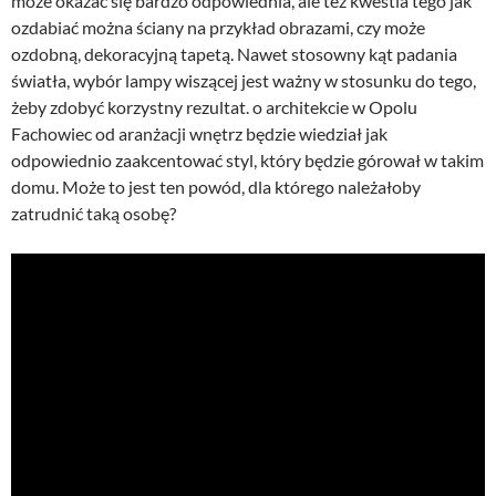
może okazać się bardzo odpowiednia, ale też kwestia tego jak
ozdabiać można ściany na przykład obrazami, czy może
ozdobną, dekoracyjną tapetą. Nawet stosowny kąt padania
światła, wybór lampy wiszącej jest ważny w stosunku do tego,
żeby zdobyć korzystny rezultat. o architekcie w Opolu
Fachowiec od aranżacji wnętrz będzie wiedział jak
odpowiednio zaakcentować styl, który będzie górował w takim
domu. Może to jest ten powód, dla którego należałoby
zatrudnić taką osobę?